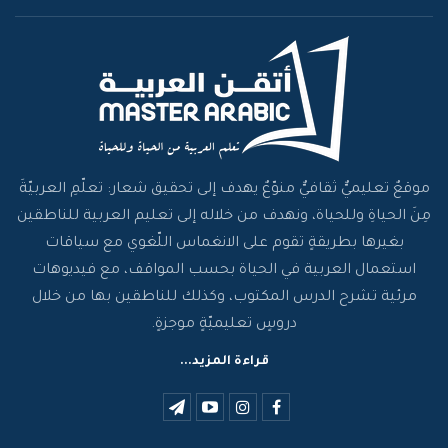
موقعٌ تعليميٌّ ثقافيٌّ منوّعٌ يهدف إلى تحقيق شعار: تعلّمِ العربيّةَ
مِنَ الحياةِ وللحياة، ونهدف من خلاله إلى تعليم العربية للناطقين
بغيرها بطريقةٍ تقوم على الانغماس اللّغوي مع سياقات
استعمال العربية في الحياة بحسب المواقف، مع فيديوهات
مرئية تشرح الدرس المكتوب، وكذلك للناطقين بها من خلال
دروسٍ تعليميّةٍ موجزةٍ.
قراءة المزيد...