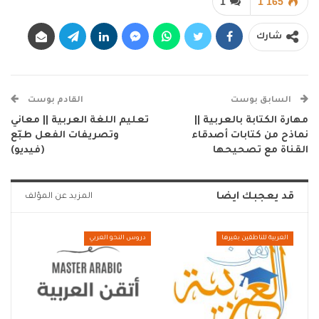
1
1٬165
شارك
السابق بوست
القادم بوست
مهارة الكتابة بالعربية ||
تعليم اللغة العربية || معاني
نماذح من كتابات أصدقاء
وتصريفات الفعل طبّع
القناة مع تصحيحها
(فيديو)
قد يعجبك ايضا
المزيد عن المؤلف
العربية للناطقين بغيرها
دروس النحو العربي