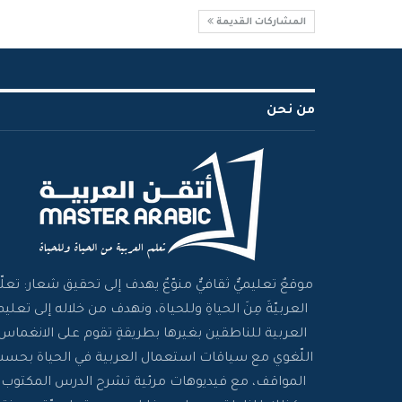
المشاركات القديمة
من نحن
موقعٌ تعليميٌّ ثقافيٌّ منوّعٌ يهدف إلى تحقيق شعار: تعلّم
العربيّةَ مِنَ الحياةِ وللحياة، ونهدف من خلاله إلى تعليم
العربية للناطقين بغيرها بطريقةٍ تقوم على الانغماس
اللّغوي مع سياقات استعمال العربية في الحياة بحس
المواقف، مع فيديوهات مرئية تشرح الدرس المكتوب،