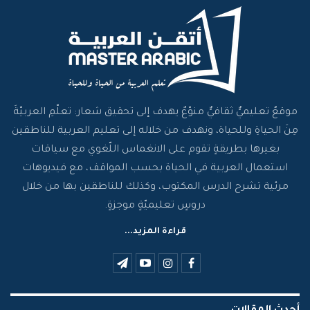
موقعٌ تعليميٌّ ثقافيٌّ منوّعٌ يهدف إلى تحقيق شعار: تعلّمِ العربيّةَ
مِنَ الحياةِ وللحياة، ونهدف من خلاله إلى تعليم العربية للناطقين
بغيرها بطريقةٍ تقوم على الانغماس اللّغوي مع سياقات
استعمال العربية في الحياة بحسب المواقف، مع فيديوهات
مرئية تشرح الدرس المكتوب، وكذلك للناطقين بها من خلال
دروسٍ تعليميّةٍ موجزةٍ.
قراءة المزيد...