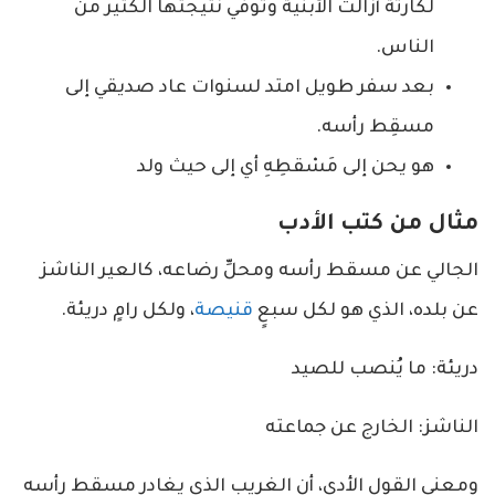
لكارثة أزالت الأبنية وتوفي نتيجتها الكثير من
الناس.
بعد سفر طويل امتد لسنوات عاد صديقي إلى
مسقِط رأسه.
هو يحن إلى مَسْقطِهِ أي إلى حيث ولد
مثال من كتب الأدب
الجالي عن ‌مسقط ‌رأسه ومحلِّ رضاعه، كالعير الناشز
عن بلده، الذي هو لكل سبعٍ
قنيصة
، ولكل رامٍ دريئة.
دريئة: ما يُنصب للصيد
الناشز: الخارج عن جماعته
ومعنى القول الأدي، أن الغريب الذي يغادر مسقط رأسه