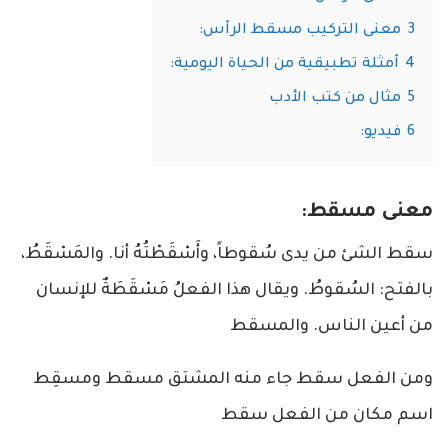
3
معنى التركيب مسقط الرأس:
4
أمثلة تطبيقية من الحياة اليومية:
5
مثال من كتب الأدب
6
فيديو:
معنى مسقط:
سقط الشئ من يدى سُقوطاً، وأَسْقَطْتُهُ أنا. والمَسْقَطُ،
بالفتح: السُقوطُ. ويقال هذا الفعلُ مَسْقَطَةٌ للإنسان
من أعين الناس. والمسقط
ومن الفعل سقط جاء منه المشتق مسقط ومسقِط
اسم مكان من الفعل سقط