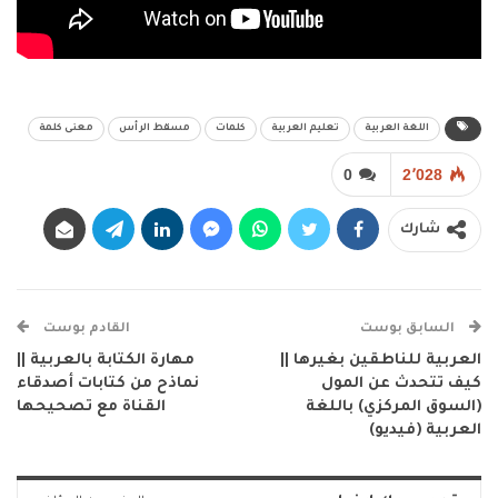
اللغة العربية
تعليم العربية
كلمات
مسقط الرأس
معنى كلمة
0
2٬028
شارك
السابق بوست
القادم بوست
العربية للناطقين بغيرها ||
مهارة الكتابة بالعربية ||
كيف تتحدث عن المول
نماذح من كتابات أصدقاء
(السوق المركزي) باللغة
القناة مع تصحيحها
العربية (فيديو)