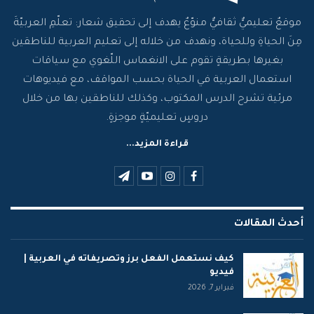
موقعٌ تعليميٌّ ثقافيٌّ منوّعٌ يهدف إلى تحقيق شعار: تعلّمِ العربيّةَ
مِنَ الحياةِ وللحياة، ونهدف من خلاله إلى تعليم العربية للناطقين
بغيرها بطريقةٍ تقوم على الانغماس اللّغوي مع سياقات
استعمال العربية في الحياة بحسب المواقف، مع فيديوهات
مرئية تشرح الدرس المكتوب، وكذلك للناطقين بها من خلال
دروسٍ تعليميّةٍ موجزةٍ.
قراءة المزيد...
أحدث المقالات
كيف نستعمل الفعل برز وتصريفاته في العربية |
فيديو
فبراير 7, 2026