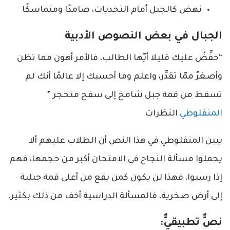
نهض كالجبل أمام التحديات، صامدًا ومتماسكًا
الجبال في بعض النصوص الأدبية
“خفِّضْ عليك قليلا أيّها الطالب، فالأمر أهون مما تظن
وأصغرُ ممّا تقدِّر، واعلم وما أحسبك إلا عالمًا أنك لم
تسقط من قمة جبل شامخ إلى سفح متحجر ”
المنفلوطي
النظرات
يبين المنفلوطي في هذا النص أن الطلاب عليهم ألا
يحملوا مسألة النجاح في الامتحان أكبر من حجمها، فهم
إذا رسبوا، فهذا لن يكون كمن يقع من أعلى قمة جبلية
إلى أرض صخرية، فالمسألة الدراسية أخف من ذلك بكثير.
نصٌّ تطبيقيٌّ: