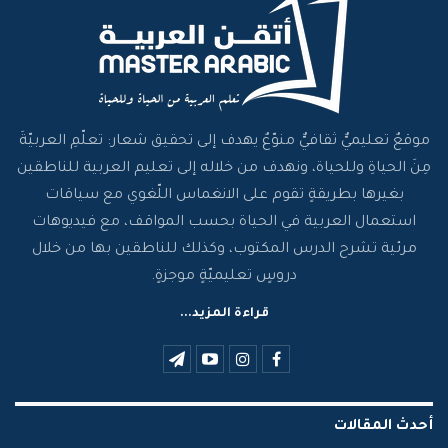
موقعٌ تعليميٌّ ثقافيٌّ منوّعٌ يهدف إلى تحقيق شعار: تعلّمِ العربيّةَ
مِنَ الحياةِ وللحياة، ونهدف من خلاله إلى تعليم العربية للناطقين
بغيرها بطريقةٍ تقوم على الانغماس اللّغوي مع سياقات
استعمال العربية في الحياة بحسب المواقف، مع فيديوهات
مرئية تشرح الدرس المكتوب، وكذلك للناطقين بها من خلال
دروسٍ تعليميّةٍ موجزةٍ.
قراءة المزيد...
أحدث المقالات