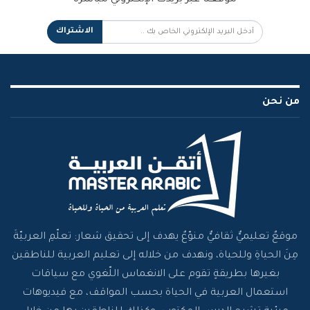
موقعنا عبر بريدك الإلكتروني مباشرة
الاشتراك
من نحن
موقعٌ تعليميٌّ ثقافيٌّ منوّعٌ يهدف إلى تحقيق شعار: تعلّمِ العربيّةَ
مِنَ الحياةِ وللحياة، ونهدف من خلاله إلى تعليم العربية للناطقين
بغيرها بطريقةٍ تقوم على الانغماس اللّغوي مع سياقات
استعمال العربية في الحياة بحسب المواقف، مع فيديوهات