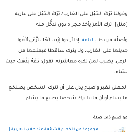
وقولنا ترَكَ الحَبْلَ على الغارب/ ترَكَ الحَبْلَ على غاربه
[مثل]: ترك الأمرَ يأخذ مجراه دون تدخُّل منه
وأصلُه مرتبط
بالناقة
، إذا أرادوا إرْسَالَهَا للرَّعْي ألْقَوا
جديلها على الغارب، ولا يترك ساقطا فيمنعها من
الرعى. يضرب لمن تكره معاشرته، تقول: دَعْهُ يَذْهَبْ حيث
يشاء.
المعنى تغير وأصبح يدل على أن تترك الشخص يصنخع
ما يشاء أو أن فلانا ترك شحصا يصنع ما يشاء.
مواضيع ذات صلة
مجموعة من الأخطاء الشائعة عند طلاب العربية |