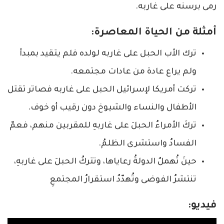
رمى برسنه على غاربه.
أمثلة من الحياة المعاصرة:
ترك الأب الحبل على غاربه لولده فلم يتقيد بمبدأ
ولم يراع عادة من عادات مجتمعه.
تركت أمريكا لإسرائيل الحبل على غاربه فصاتر تقتل
الأطفال والنساء والشيوخ دون رقيب أو خوف.
تركَ الأمراءُ الحبلَ على غاربهِ للمقربين منهم، فعمّ
الفسادُ واستشرى الظلمُ.
حينَ تُهملُ الدولةُ رعاياها، وتتركُ الحبلَ على غاربهِ،
تنتشرُ الفوضى وتُهدّدُ استقرارُ المجتمعِ
فيديو: