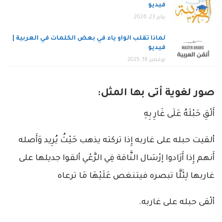
فيديو
يناير 23, 2026
لماذا تقلب الواو ياء في بعض الكلمات في العربية |
فيديو
نوفمبر 18, 2025
صور لغوية أتى بها المثل:
أَلْقِ حَبْلَهُ عَلَى غَارِ بِهِ
ألقيت حبله على ‌غاربه إِذا تركته يذهب حَيْثُ يُرِيد وَأَصله
أَنهم إِذا أَرَادوا إرْسَال النَّاقة فِي الرَّعْي ألقوا جديلها على
غاربها لِئَلَّا تبصره فيتنغص عَلَيْهَا مَا ترعاه
ألْقى حبله على غاربه.