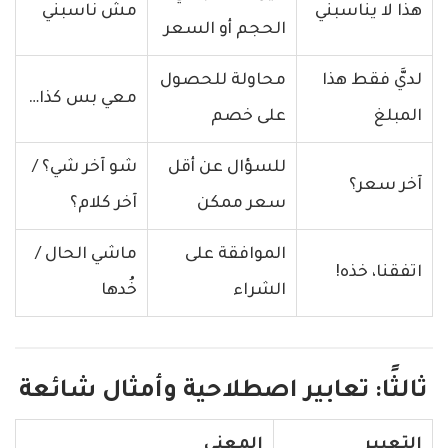
هذا لا يناسبني
مش ناسبني
الحجم أو السعر
لديَّ فقط هذا
محاولة للحصول
معي بس كذا…
المبلغ
على خصم
للسؤال عن أقل
شو آخر شي؟ /
آخر سعر؟
سعر ممكن
آخر كلام؟
الموافقة على
ماشي الحال /
اتفقنا، خذه!
الشراء
خُدها
ثالثًا: تعابير اصطلاحية وأمثال شائعة
التعبير
المعنى