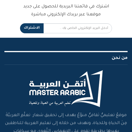
اشترك في قائمتنا البريدية للحصول على جديد
موقعنا عبر بريدك الإلكتروني مباشرة
الاشتراك
من نحن
موقعٌ تعليميٌّ ثقافيٌّ منوّعٌ يهدف إلى تحقيق شعار: تعلّمِ العربيّةَ
مِنَ الحياةِ وللحياة، ونهدف من خلاله إلى تعليم العربية للناطقين
بغيرها بطريقةٍ تقوم على الانغماس اللّغوي مع سياقات