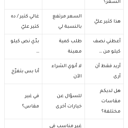
السعر؟
السعر مرتفع
غالي كتير / ده
هذا كثير عليَّ
بالنسبة لي
كتير عليّ
أعطني نصف
طلب كمية
بدّي نص كيلو
كيلو من …
معينة
…
أريد فقط أن
لا أنوي الشراء
أنا بس بتفرّج
أرى
الآن
هل لديكم
للسؤال عن
في غير
مقاسات
خيارات أخرى
مقاس؟
مختلفة؟
غير مناسب في