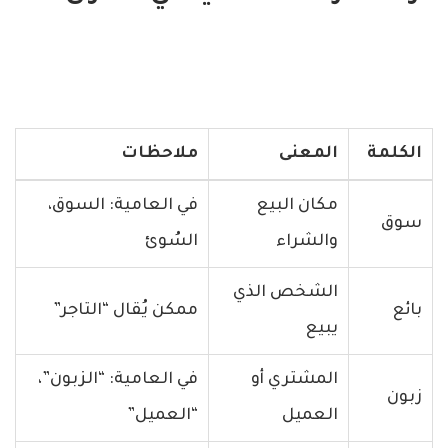
الكلمة
المعنى
ملاحظات
مكان البيع
في العامية: السوق،
سوق
والشراء
السُوئ
الشخص الذي
بائع
ممكن يُقال “التاجر”
يبيع
المشتري أو
في العامية: “الزبون”،
زبون
العميل
“العميل”