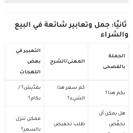
ثانيًا: جمل وتعابير شائعة في البيع
والشراء
التعبير في
الجملة
المعنى/الشرح
بعض
بالفصحى
اللهجات
كم سعر هذا
بقدّيش؟ /
بكم هذا؟
الشيء؟
بكام؟
هل يمكن أن
ممكن تنزل
تخفّض
طلب تخفيض
بالسعر؟