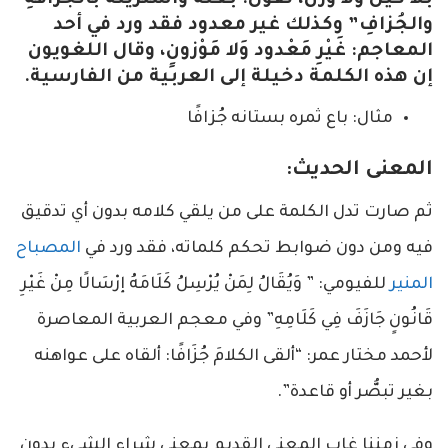
والجُزافِ” وكذلك غير معدود فقد ورد في أحد
المعاجم: غَيْرِ مَعْدود وَلا مَوْزونٍ، وقال اللغويون
إن هذه الكلمة دخيلة إلى العربية من الفارسية.
مثال: باع ثمره بستانه جُزافًا
المعنى الحديث:
ثم صارت تدل الكلمة على من يلقي كلامه بدون أي تدقيق
فيه ومن دون ضوابط تحكم كلماته، فقد ورد في
المصباح
المنير
للفيومي: ” وَيُقَالُ لِمَنْ يُرْسِلُ كَلَامَهُ إرْسَالًا مِنْ غَيْرِ
قَانُونٍ جَازَفَ فِي كَلَامِهِ” وفي معجم العربية المعاصرة
لأحمد مختار عمر: “ألقى الكلامَ جُزَافًا: ألقاه على عواهنه
بغير تبصُّر أو قاعدة”.
وفي زمننا غاب المعنى القديم بمعنى شراء الشيء بدون