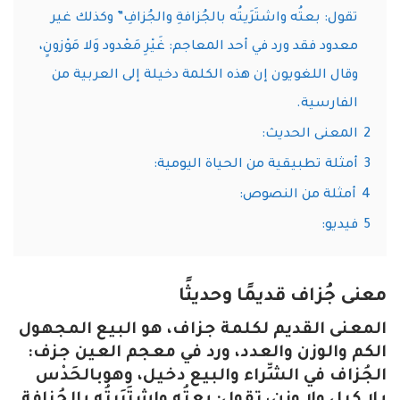
تقول: بعتُه واشتَرَيتُه بالجُزافةِ والجُزافِ” وكذلك غير
معدود فقد ورد في أحد المعاجم: غَيْرِ مَعْدود وَلا مَوْزونٍ،
وقال اللغويون إن هذه الكلمة دخيلة إلى العربية من
الفارسية.
2
المعنى الحديث:
3
أمثلة تطبيقية من الحياة اليومية:
4
أمثلة من النصوص:
5
فيديو:
معنى جُزاف قديمًا وحديثًا
المعنى القديم لكلمة جزاف، هو البيع المجهول
الكم والوزن والعدد، ورد في معجم العين جزف:
الجُزاف في الشِّراء والبيع دخيل، وهوبالحَدْس
بلا كيل ولا وزن، تقول: بعتُه واشتَرَيتُه بالجُزافةِ