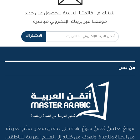
اشترك في قائمتنا البريدية للحصول على جديد
موقعنا عبر بريدك الإلكتروني مباشرة
الاشتراك
من نحن
موقعٌ تعليميٌّ ثقافيٌّ منوّعٌ يهدف إلى تحقيق شعار: تعلّمِ العربيّةَ
مِنَ الحياةِ وللحياة، ونهدف من خلاله إلى تعليم العربية للناطقين