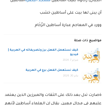
الجبال) رخاوة، بُنيَت ‌أساطين
مسجد البصرة
أساطين
أن يبنى لها بيت على ‌أساطين خشب
و‌ورد في المعاجم عبارة أساطين الرُخَام
مواضيع ذات صلة
كيف نستعمل الفعل برز وتصريفاته في العربية |
فيديو
فبراير 7, 2026
كيف نستعمل الفعل برع في العربية
يناير 30, 2026
ةصارت تدل بعد ذلك على الثقات والمبرزين الذين يعتمد
عليهم في مجال معين. يقال إن العلماء أساطين لأنهم