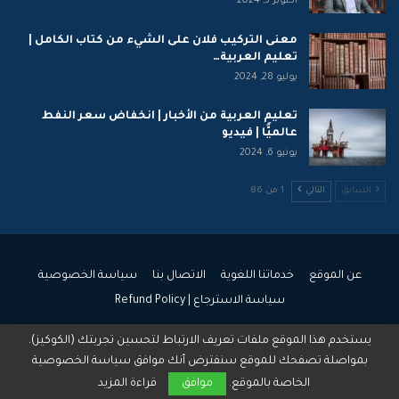
أكتوبر 5, 2024
معنى التركيب فلان على الشيء من كتاب الكامل |
تعليم العربية…
يوليو 28, 2024
تعليم العربية من الأخبار | انخفاض سعر النفط
عالميًّا | فيديو
يونيو 6, 2024
السابق
التالي
1 من 86
عن الموقع
خدماتنا اللغوية
الاتصال بنا
سياسة الخصوصية
سياسة الاسترجاع | Refund Policy
يستخدم هذا الموقع ملفات تعريف الارتباط لتحسين تجربتك (الكوكيز).
© 2026 - جميع الحقوق محفوظة.
بمواصلة تصفحك للموقع سنفترض أنك موافق سياسة الخصوصية
تركيب واستضافة:
كريستا هوست
الخاصة بالموقع.
موافق
قراءة المزيد