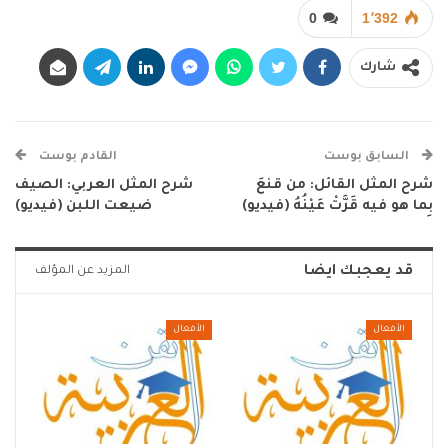
0
1٬392
شارك
السابق بوست
القادم بوست
شرح المثل القائل: من قنعَ
شرح المثل العربي: الصيف
بِما هو فيه قَرَّتْ عَيْنُهُ (فيديو)
ضيعت اللبن (فيديو)
قد يعجبك ايضا
المزيد عن المؤلف
الأفعال
الأفعال