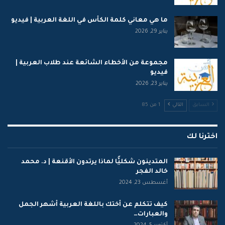
ما هي معاني كلمة الكأس في اللغة العربية | فيديو
يناير 29, 2026
مجموعة من الأخطاء الشائعة عند طلاب العربية |
فيديو
يناير 23, 2026
السابق
التالي
1 من 85
اخترنا لك
المتدينون شكليًّا لماذا يرتدون الأقنعة | د. محمد
خالد الفجر
أغسطس 23, 2024
كيف تتكلم عن أختك باللغة العربية أشهر الجمل
والعبارات…