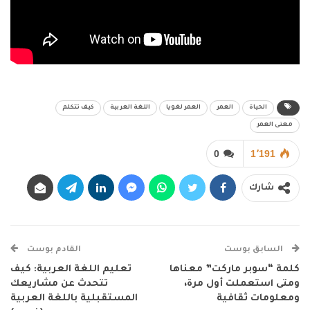
الحياة
العمر
العمر لغويا
اللغة العربية
كيف تتكلم
معنى العمر
0
1٬191
شارك
السابق بوست
القادم بوست
كلمة “سوبر ماركت” معناها
تعليم اللغة العربية: كيف
ومتى استعملت أول مرة،
تتحدث عن مشاريعك
ومعلومات ثقافية
المستقبلية باللغة العربية