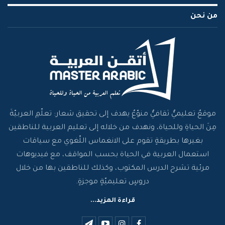
من نحن
موقعٌ تعليميٌّ ثقافيٌّ منوّعٌ يهدف إلى تحقيق شعار: تعلّمِ العربيّةَ
مِنَ الحياةِ وللحياة، ونهدف من خلاله إلى تعليم العربية للناطقين
بغيرها بطريقةٍ تقوم على الانغماس اللّغوي مع سياقات
استعمال العربية في الحياة بحسب المواقف، مع فيديوهات
مرئية تشرح الدرس المكتوب، وكذلك للناطقين بها من خلال
دروسٍ تعليميّةٍ موجزةٍ.
قراءة المزيد...