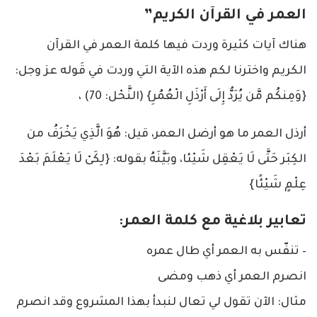
العمر في القرآن الكريم”
هناك آيات كثيرة وردت فيها كلمة العمر في القرآن
الكريم واخترنا لكم هذه الآية التي وردت في قَوله عز وجل:
{وَمِنكُم مَّن يُرَدُّ إِلَى أَرْذَلِ ‌الْعُمُرِ} (النَّحْل: 70) ،
أرذل العمر ما هو أرضل العمر، قيل: هُوَ الَّذِي يَخْرَفُ من
الكِبَر حَتَّى لَا يَعْقِل شَيْئا، وبَيَّنَهُ بقوله: {لِكَىْ لَا يَعْلَمَ بَعْدَ
عِلْمٍ شَيْئًا}
تعابير بلاغية مع كلمة العمر:
– تنفّس به ‌العمر أي طال عمره
انصرم العمر أي ذهب ومضى
مثال: الآن تقول لي تعال لنبدأ بهذا المشروع وقد انصرم