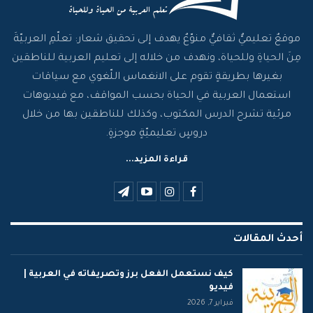
موقعٌ تعليميٌّ ثقافيٌّ منوّعٌ يهدف إلى تحقيق شعار: تعلّمِ العربيّةَ
مِنَ الحياةِ وللحياة، ونهدف من خلاله إلى تعليم العربية للناطقين
بغيرها بطريقةٍ تقوم على الانغماس اللّغوي مع سياقات
استعمال العربية في الحياة بحسب المواقف، مع فيديوهات
مرئية تشرح الدرس المكتوب، وكذلك للناطقين بها من خلال
دروسٍ تعليميّةٍ موجزةٍ.
قراءة المزيد...
أحدث المقالات
كيف نستعمل الفعل برز وتصريفاته في العربية |
فيديو
فبراير 7, 2026