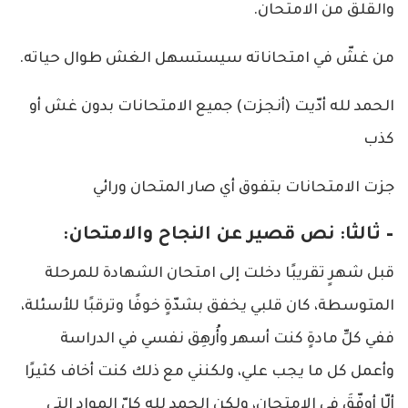
والقلق من الامتحان.
من غشّ في امتحاناته سيستسهل الغش طوال حياته.
الحمد لله أدّيت (أنجزت) جميع الامتحانات بدون غش أو
كذب
جزت الامتحانات بتفوق أي صار المتحان ورائي
– ثالثا: نص قصير عن النجاح والامتحان:
قبل شهرٍ تقريبًا دخلت إلى امتحان الشهادة للمرحلة
المتوسطة، كان قلبي يخفق بشدّةٍ خوفًا وترقبًا للأسئلة،
ففي كلِّ مادةٍ كنت أسهر وأُرهِق نفسي في الدراسة
وأعمل كل ما يجب علي، ولكنني مع ذلك كنت أخاف كثيرًا
ألّا أوفّقَ في الامتحان، ولكن الحمد لله كلّ المواد التي