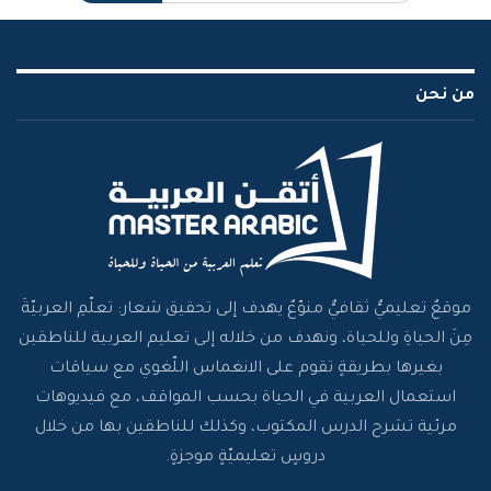
من نحن
موقعٌ تعليميٌّ ثقافيٌّ منوّعٌ يهدف إلى تحقيق شعار: تعلّمِ العربيّةَ
مِنَ الحياةِ وللحياة، ونهدف من خلاله إلى تعليم العربية للناطقين
بغيرها بطريقةٍ تقوم على الانغماس اللّغوي مع سياقات
استعمال العربية في الحياة بحسب المواقف، مع فيديوهات
مرئية تشرح الدرس المكتوب، وكذلك للناطقين بها من خلال
دروسٍ تعليميّةٍ موجزةٍ.