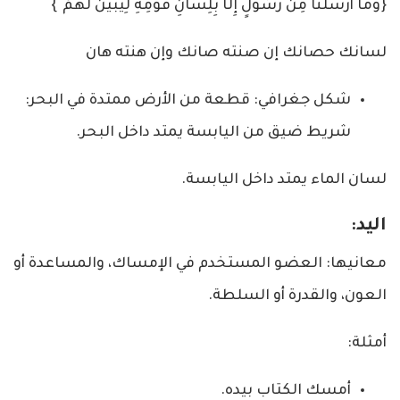
{وَمَا أَرْسَلْنَا مِن رَّسُولٍ إِلَّا بِلِسَانِ قَوْمِهِ لِيُبَيِّنَ لَهُمْ ۖ}
لسانك حصانك إن صنته صانك وإن هنته هان
شكل جغرافي: قطعة من الأرض ممتدة في البحر:
شريط ضيق من اليابسة يمتد داخل البحر.
لسان الماء يمتد داخل اليابسة.
اليد:
معانيها: العضو المستخدم في الإمساك، والمساعدة أو
العون، والقدرة أو السلطة.
أمثلة:
أمسك الكتاب بيده.