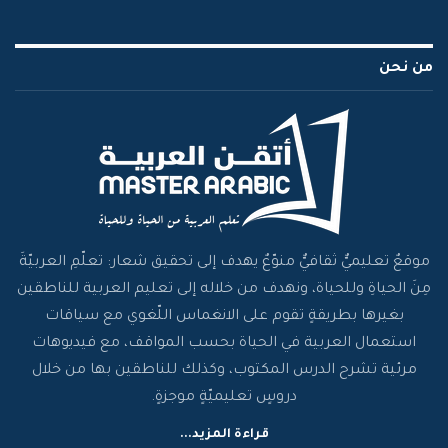
من نحن
موقعٌ تعليميٌّ ثقافيٌّ منوّعٌ يهدف إلى تحقيق شعار: تعلّمِ العربيّةَ
مِنَ الحياةِ وللحياة، ونهدف من خلاله إلى تعليم العربية للناطقين
بغيرها بطريقةٍ تقوم على الانغماس اللّغوي مع سياقات
استعمال العربية في الحياة بحسب المواقف، مع فيديوهات
مرئية تشرح الدرس المكتوب، وكذلك للناطقين بها من خلال
دروسٍ تعليميّةٍ موجزةٍ.
قراءة المزيد...