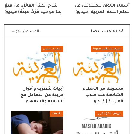
أسماء الألوان للمبتدئين في
شرح المثل القائل: من قنعَ
تعلم اللغة العربية (فيديو)
بِما هو فيه قَرَّتْ عَيْنُهُ (فيديو)
قد يعجبك ايضا
المزيد عن المؤلف
العربية للناطقين بغيرها
عصارة العقول
مجموعة من الأخطاء
أبيات شعرية وأقوال
الشائعة عند طلاب
عربية عن التعامل مع
العربية | فيديو
السفيه والسفهاء
دروس النحو العربي
الأسماء