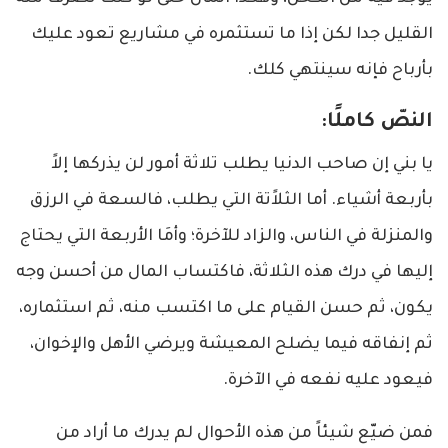
القليل جدا لكن إذا ما تستثمره في مشاريع تعود عليك
بأرباح فإنه سينتهي كلك.
النصّ كاملًا:
يا بني إن صاحب الدنيا يطلب ت
لا
ثة أمور لن يذركها إ
لا
بأربعة أشياء. أما الث
لا
ًتة التي يطلب، فالسعة في الرزق
والمنزلة في الناس، والزاد ل
لآ
خرة؛ وأمَا الأربعة التي يحتاج
إليها في درك هذه الث
لا
ثة، فاكتساب المال من أحسن وجه
يكون، ثم حسن القيام على ما اكتسب منه، ثم استثماره،
ثم إنفاقه فيما يضلح المعيشة ويرضي ا
لأ
هل وا
لإ
خوان،
فيعود عليه نفعه في ا
لآ
خرة.
فمن ضيّع شيئاً من هذه الأحوال لم يدرك ما أراد من