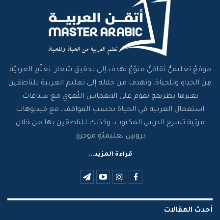
موقعٌ تعليميٌّ ثقافيٌّ منوّعٌ يهدف إلى تحقيق شعار: تعلّمِ العربيّةَ
مِنَ الحياةِ وللحياة، ونهدف من خلاله إلى تعليم العربية للناطقين
بغيرها بطريقةٍ تقوم على الانغماس اللّغوي مع سياقات
استعمال العربية في الحياة بحسب المواقف، مع فيديوهات
مرئية تشرح الدرس المكتوب، وكذلك للناطقين بها من خلال
دروسٍ تعليميّةٍ موجزةٍ.
قراءة المزيد...
أحدث المقالات