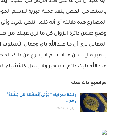
آية تفيد أن كل ما على هذه الأرض من أشياء آيلة 
باستعامل الفعل ينفد جملة خبرية للاسم الموصول
المضارع هذه دلالته أي أنه كلما انتهى شيء وأت
وضع ضمن دائرة الزوال كل ما ترى عينك من صحة،
المقابل نرى أن ما عند الله باق وجمال الأسلوب ال
يتغير فالإنسان مثلا اسم لا ينتزع من ذلك الم
عند الله ثابت دائم لا يتغير ولا يتبدل كالأشياء ال
مواضيع ذات صلة
وقفة مع آية: “يُؤْتِى ٱلْحِكْمَةَ مَن يَشَآءُ ۚ
وَمَن…
أبريل 17, 2025