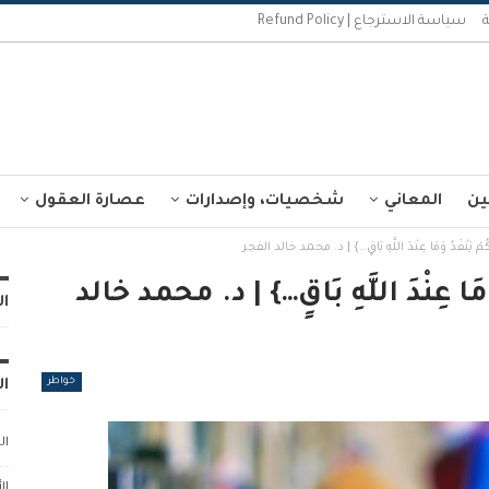
سياسة الاسترجاع | Refund Policy
ين
المعاني
شخصيات، وإصدارات
عصارة العقول
ْ يَنْفَدُ وَمَا عِنْدَ اللَّهِ بَاقٍ…} | د. محمد خالد الفجر
مَا عِنْدَ اللَّهِ بَاقٍ…} | د. محمد خالد
ال
خواطر
ال
ال
ال