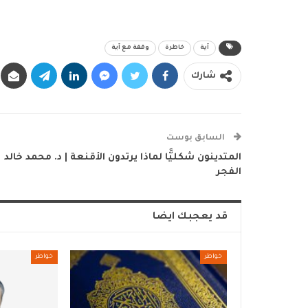
آية
خاطرة
وقفة مع آية
شارك
السابق بوست
المتدينون شكليًّا لماذا يرتدون الأقنعة | د. محمد خالد
الفجر
قد يعجبك ايضا
خواطر
خواطر