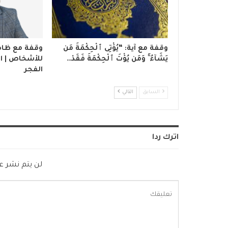
وقفة مع آية: “يُؤْتِى ٱلْحِكْمَةَ مَن
وقفة مع ظاه
يَشَآءُ ۚ وَمَن يُؤْتَ ٱلْحِكْمَةَ فَقَدْ…
للأشخاص | ال
الفجر
السابق
التالي
اترك ردا
لن يتم نشر عن