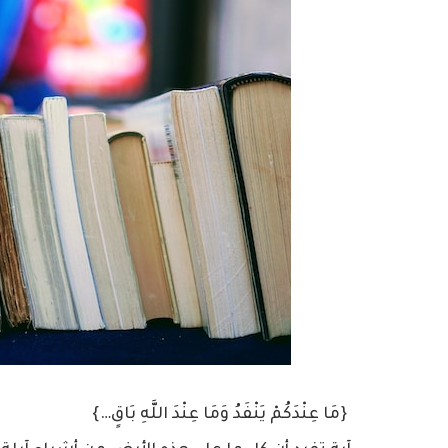
{مَا عِنْدَكُمْ يَنْفَدُ وَمَا عِنْدَ اللَّهِ بَاقٍ…}