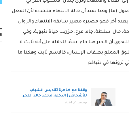
إلى الفناء والانتهاء ونرى جمال الأسلوب القرآني
 (ما) وهذا يفيد أن حالة الانتهاء متجددة لأن الفعل
ى بعده آخر فهو مصيره مصير سابقه الانتهاء والزوال
 مال، سلطة، جاه، فرح، حزن،….حياة دنيوية، وفي
ال
لغوي أن الخبر هنا جاء اسمًا للدلالة على أنه ثابت لا
خلوق الممتع بصفات الإنسان، فالاسم ثابت وهكذا ما
تي ترونها في دنياكم.
وقفة مع ظاهرة تقديس الشباب
للأشخاص | الدكتور محمد خالد الفجر
نوفمبر 21, 2024