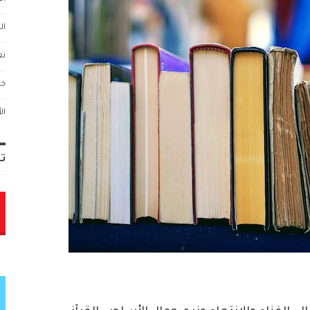
ال
تع
خو
ال
تا