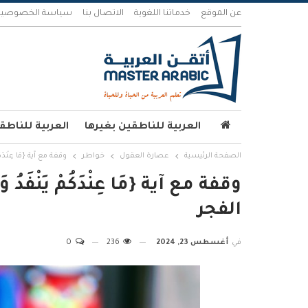
عن الموقع
خدماتنا اللغوية
الاتصال بنا
سياسة الخصوصية
العربية للناطقين بغيرها
العربية للناطق
الصفحة الرئيسية
عصارة العقول
خواطر
وقفة مع آية {مَا عِنْدَكُم
وقفة مع آية {مَا عِنْدَكُمْ يَنْفَدُ وَ
الفجر
في
أغسطس 23, 2024
236
0