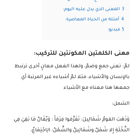
3
المعنى الذي يدل عليه اليوم:
4
أمثلة من الحياة المعاصرة:
5
فيديو:
معنى الكلمتين المكونتين للتركيب:
لمّ: تعني جمع وضمّ، ولهذا الفعل معانٍ أخرى ترتبط
بالإنسان والأشياء، مثلا لمّ أشياءه غير المرتبة أي
جمعها هنا معناه مع الأشياء
الشمل:
وَذَهَبَ القومُ شَمَالِيلَ: تَفَرَّقوا فِرَقاً : وَيُقَالُ مَا بَقِيَ فِي
النَّخْلَةِ إِلا شَمَلٌ وشَمَالِيلُ والشَّمْلُ: الِاجْتِمَاعُ،