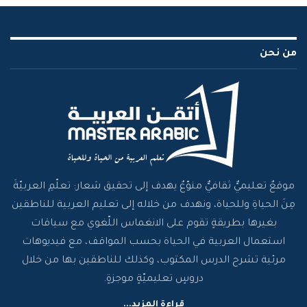
من نحن
موقعٌ تعليميٌّ ثقافيٌّ منوّعٌ يهدف إلى تحقيق شعار: تعلّمِ العربيّةَ
مِنَ الحياةِ وللحياة، ونهدف من خلاله إلى تعليم العربية للناطقين
بغيرها بطريقةٍ تقوم على الانغماس اللّغوي مع سياقات
استعمال العربية في الحياة بحسب المواقف، مع فيديوهات
مرئية تشرح الدرس المكتوب، وكذلك للناطقين بها من خلال
دروسٍ تعليميّةٍ موجزةٍ.
قراءة المزيد...