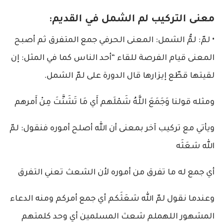
معنى التركيب لم الشمل في القديم:
• لمّ: لمُّ الشمل: المعنى الحرفي جمع المتفرق ثم أصبح
المعنى قيام الفرصة للقاء “أحد الناس كما في المثل: إن
لقيتها قطّع إيزارها قال الدورة على لمّ الشمل.
ومثله قولنا وَجَمَعَ اللَّهُ شَمْلَهم أَي مَا تَشَتَّتَ مِنْ أَمرهم
ويأتي مع تركيب آخر بمعنى أن الله أصلح أموره فنقول: لمّ
الله شعَثَه
أي جمع له ما تفرق من أموره لأن الشعث تعني التفرق
وعندما نقول لمّ الله شعَثَكم أي جمع أمركم ومنه الدعاء
المشهور اللهملم شعث المسلمين أي وحد كلمتهم