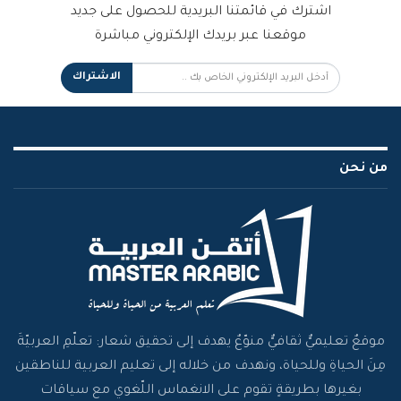
اشترك في قائمتنا البريدية للحصول على جديد
موقعنا عبر بريدك الإلكتروني مباشرة
الاشتراك
من نحن
موقعٌ تعليميٌّ ثقافيٌّ منوّعٌ يهدف إلى تحقيق شعار: تعلّمِ العربيّةَ
مِنَ الحياةِ وللحياة، ونهدف من خلاله إلى تعليم العربية للناطقين
بغيرها بطريقةٍ تقوم على الانغماس اللّغوي مع سياقات