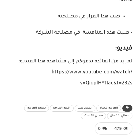
أمثلة:
صب هذا القرار في مصلحته
– صبت هذه المنافسة في مصلحة الشركة
فيديو:
لمزيد من الفائدة ندعوكم إلى مشاهدة هذا الفيديو:
https://www.youtube.com/watch?
v=QidplHY1Iac&t=232s
العربية للحياة
الفعل صب
اللغة العربية
تعليم العربية
معاني الأفعال
معاني الكلمات
0
479