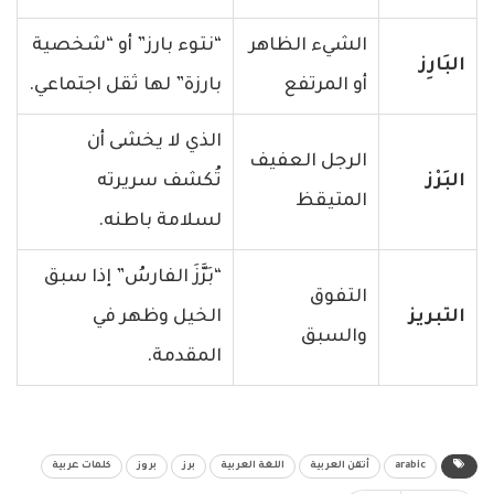
الشيء الظاهر
“نتوء بارز” أو “شخصية
البَارِز
أو المرتفع
بارزة” لها ثقل اجتماعي.
الذي لا يخشى أن
الرجل العفيف
البَرْز
تُكشف سريرته
المتيقظ
لسلامة باطنه.
“بَرَّزَ الفارسُ” إذا سبق
التفوق
التبريز
الخيل وظهر في
والسبق
المقدمة.
arabic
أتقن العربية
اللغة العربية
برز
بروز
كلمات عربية