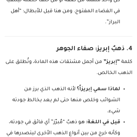
كل واحد منهما من صفه أو من خلف حصنه ليلتقيا
في الفضاء المفتوح. ومن هنا قيل للأبطال: “أهل
البراز”.
4. ذهبٌ إبريز: صفاء الجوهر
كلمة
“إبريز”
من أجمل مشتقات هذه المادة، وتُطلق على
الذهب الخالص.
لماذا سمي إبريزاً؟
لأنه الذهب الذي برز من
الشوائب وخلص منها حتى لم يعد يخالط جودته
شيء.
قيل في اللغة:
هو ذهبٌ “مُبرّز” أي فائق في جودته،
وكأنه خرج من بين أنواع الذهب الأخرى ليتصدرها في