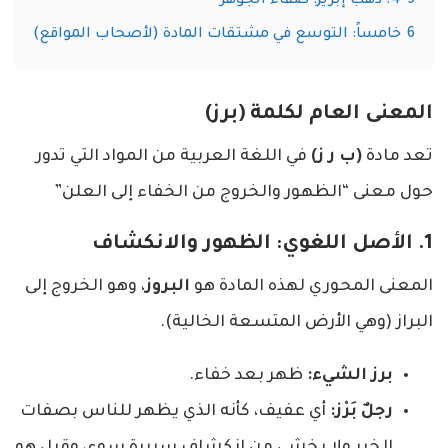
5
4. ذهبٌ إبريز: صفاء الجوهر
6
خامساً: التوسع في مشتقات المادة (لأصحاب المواقع)
المعنى العام لكلمة (برز)
تعد مادة
(ب ر ز)
في اللغة العربية من المواد التي تدور
حول معنى “الظهور والخروج من الخفاء إلى العلن”
1. الأصل اللغوي: الظهور والانكشاف
المعنى المحوري لهذه المادة هو
البروز
، وهو الخروج إلى
البراز (وهي الأرض المتسعة الخالية).
برز الشيء:
ظهر بعد خفاء.
رجلٌ بَرْز:
أي عفيف، كأنه الذي يظهر للناس بصفات
الخير ولا يخشى من انكشاف سريرة سوء، وقيل هو