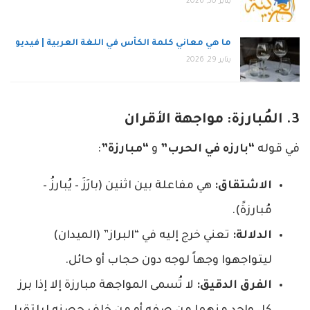
يناير 30, 2026
ما هي معاني كلمة الكأس في اللغة العربية | فيديو
يناير 29, 2026
3. المُبارزة: مواجهة الأقران
في قوله
“بارزه في الحرب”
و
“مبارزة”
:
الاشتقاق:
هي مفاعلة بين اثنين (بارَزَ – يُبارزُ –
مُبارزةً).
الدلالة:
تعني خرج إليه في “البراز” (الميدان)
ليتواجهوا وجهاً لوجه دون حجاب أو حائل.
الفرق الدقيق:
لا تُسمى المواجهة مبارزة إلا إذا برز