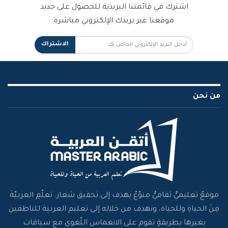
اشترك في قائمتنا البريدية للحصول على جديد
موقعنا عبر بريدك الإلكتروني مباشرة
الاشتراك
من نحن
موقعٌ تعليميٌّ ثقافيٌّ منوّعٌ يهدف إلى تحقيق شعار: تعلّمِ العربيّةَ
مِنَ الحياةِ وللحياة، ونهدف من خلاله إلى تعليم العربية للناطقين
بغيرها بطريقةٍ تقوم على الانغماس اللّغوي مع سياقات