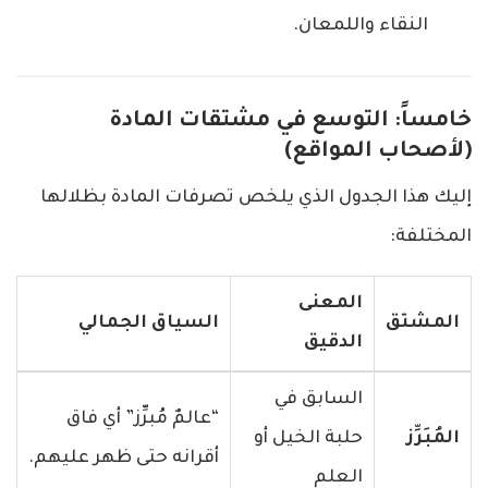
النقاء واللمعان.
خامساً: التوسع في مشتقات المادة
(لأصحاب المواقع)
إليك هذا الجدول الذي يلخص تصرفات المادة بظلالها
المختلفة:
المعنى
المشتق
السياق الجمالي
الدقيق
السابق في
“عالمٌ مُبرِّز” أي فاق
المُبَرِّز
حلبة الخيل أو
أقرانه حتى ظهر عليهم.
العلم