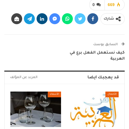
0
669
شارك
السابق بوست
كيف نستعمل الفعل برع في
العربية
قد يعجبك ايضا
المزيد عن المؤلف
الأفعال
الأسماء