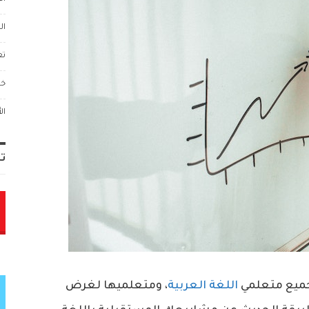
ال
تع
خو
ال
تا
ميع متعلمي
اللغة العربية
، ومتعلميها لغرض