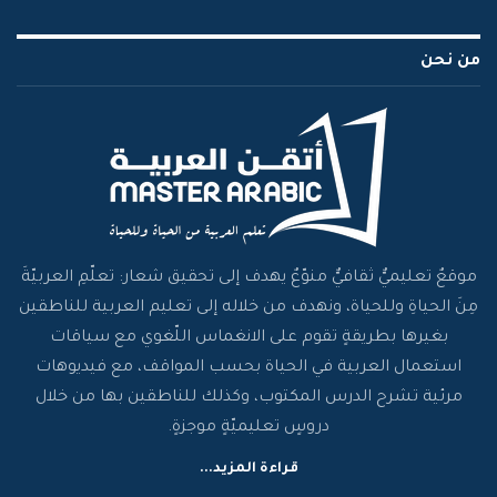
من نحن
موقعٌ تعليميٌّ ثقافيٌّ منوّعٌ يهدف إلى تحقيق شعار: تعلّمِ العربيّةَ
مِنَ الحياةِ وللحياة، ونهدف من خلاله إلى تعليم العربية للناطقين
بغيرها بطريقةٍ تقوم على الانغماس اللّغوي مع سياقات
استعمال العربية في الحياة بحسب المواقف، مع فيديوهات
مرئية تشرح الدرس المكتوب، وكذلك للناطقين بها من خلال
دروسٍ تعليميّةٍ موجزةٍ.
قراءة المزيد...