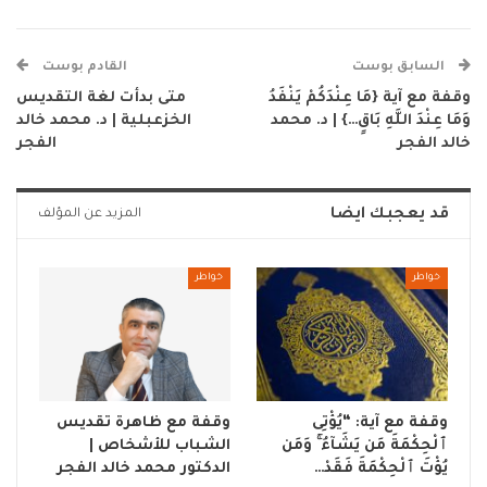
السابق بوست
القادم بوست
وقفة مع آية {مَا عِنْدَكُمْ يَنْفَدُ
متى بدأت لغة التقديس
وَمَا عِنْدَ اللَّهِ بَاقٍ…} | د. محمد
الخزعبلية | د. محمد خالد
خالد الفجر
الفجر
قد يعجبك ايضا
المزيد عن المؤلف
خواطر
خواطر
وقفة مع آية: “يُؤْتِى
وقفة مع ظاهرة تقديس
ٱلْحِكْمَةَ مَن يَشَآءُ ۚ وَمَن
الشباب للأشخاص |
يُؤْتَ ٱلْحِكْمَةَ فَقَدْ…
الدكتور محمد خالد الفجر