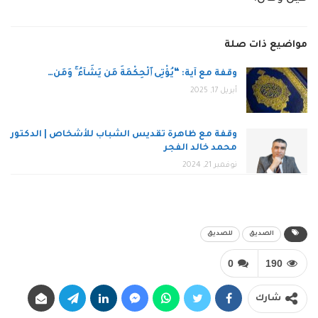
مواضيع ذات صلة
وقفة مع آية: “يُؤْتِى ٱلْحِكْمَةَ مَن يَشَآءُ ۚ وَمَن…
أبريل 17, 2025
وقفة مع ظاهرة تقديس الشباب للأشخاص | الدكتور
محمد خالد الفجر
نوفمبر 21, 2024
الصديق
للصديق
0
190
شارك