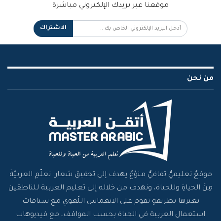
موقعنا عبر بريدك الإلكتروني مباشرة
الاشتراك
من نحن
موقعٌ تعليميٌّ ثقافيٌّ منوّعٌ يهدف إلى تحقيق شعار: تعلّمِ العربيّةَ
مِنَ الحياةِ وللحياة، ونهدف من خلاله إلى تعليم العربية للناطقين
بغيرها بطريقةٍ تقوم على الانغماس اللّغوي مع سياقات
استعمال العربية في الحياة بحسب المواقف، مع فيديوهات