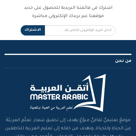
اشترك في قائمتنا البريدية للحصول على جديد
موقعنا عبر بريدك الإلكتروني مباشرة
الاشتراك
من نحن
موقعٌ تعليميٌّ ثقافيٌّ منوّعٌ يهدف إلى تحقيق شعار: تعلّمِ العربيّةَ
مِنَ الحياةِ وللحياة، ونهدف من خلاله إلى تعليم العربية للناطقين