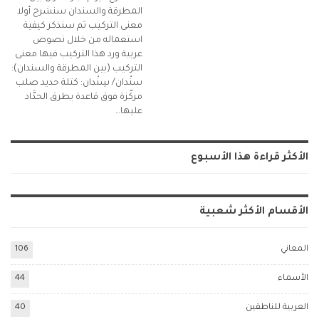
المطرقة والسندان سنشرح أولا
معنى التركيب ثم سنذكر كيفية
استعماله من خلال نصوص
عربية ورد هذا التركيب فيها معنى
التركيب (بين المطرقة والسندان):
سنْدان/ سِنْدان: كتلة حديد صلب
مركّزة فوق قاعدة يطرق الحدَّاد
عليها…
الأكثر قراءة هذا الأسبوع
الأقسام الأكثر شعبية
المعاني
106
الأسماء
44
العربية للناطقين
40