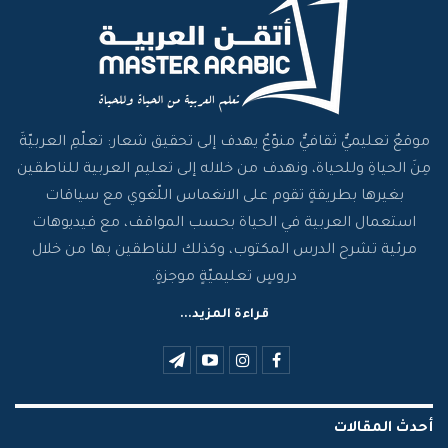
موقعٌ تعليميٌّ ثقافيٌّ منوّعٌ يهدف إلى تحقيق شعار: تعلّمِ العربيّةَ
مِنَ الحياةِ وللحياة، ونهدف من خلاله إلى تعليم العربية للناطقين
بغيرها بطريقةٍ تقوم على الانغماس اللّغوي مع سياقات
استعمال العربية في الحياة بحسب المواقف، مع فيديوهات
مرئية تشرح الدرس المكتوب، وكذلك للناطقين بها من خلال
دروسٍ تعليميّةٍ موجزةٍ.
قراءة المزيد...
أحدث المقالات