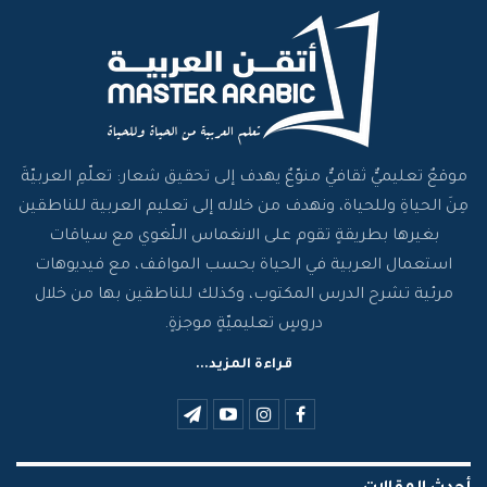
موقعٌ تعليميٌّ ثقافيٌّ منوّعٌ يهدف إلى تحقيق شعار: تعلّمِ العربيّةَ
مِنَ الحياةِ وللحياة، ونهدف من خلاله إلى تعليم العربية للناطقين
بغيرها بطريقةٍ تقوم على الانغماس اللّغوي مع سياقات
استعمال العربية في الحياة بحسب المواقف، مع فيديوهات
مرئية تشرح الدرس المكتوب، وكذلك للناطقين بها من خلال
دروسٍ تعليميّةٍ موجزةٍ.
قراءة المزيد...