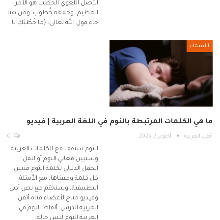
الأصل اللغوي الخَطْب هو الأمر
العظيم، وجمعه خُطوب. ومن هنا
جاء قول الله تعالى: {ما خَطْبُكِ يا…
الأسماء
ما هي الكلمات المرتبطة بالنوم في اللغة العربية | فيديو
أتقن العربية
أكتوبر 7, 2025
0
اليوم سنقف مع الكلمات العربية
وسنبين معاني النوم أو لنقل
الحقل الدلالي لكلمة النوم فنبين
كل كلمة ومعناها، مع الأمثلة
التطبيقية، وسنختم مع نص أدبي
وفيديو متاح لأعضاء قناة أتقن
العربية الدرس: ألفاظ النوم في
العربية النوم ليس حالة…