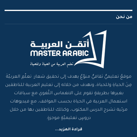
من نحن
موقعٌ تعليميٌّ ثقافيٌّ منوّعٌ يهدف إلى تحقيق شعار: تعلّمِ العربيّةَ
مِنَ الحياةِ وللحياة، ونهدف من خلاله إلى تعليم العربية للناطقين
بغيرها بطريقةٍ تقوم على الانغماس اللّغوي مع سياقات
استعمال العربية في الحياة بحسب المواقف، مع فيديوهات
مرئية تشرح الدرس المكتوب، وكذلك للناطقين بها من خلال
دروسٍ تعليميّةٍ موجزةٍ.
قراءة المزيد...