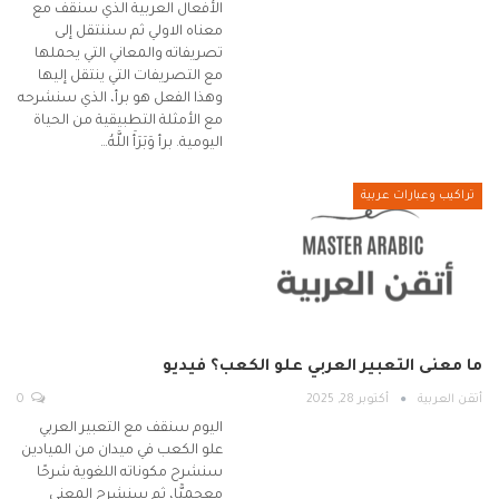
الأفعال العربية الذي سنقف مع
معناه الاولي ثم سننتقل إلى
تصريفاته والمعاني التي يحملها
مع التصريفات التي ينتقل إليها
وهذا الفعل هو برأ، الذي سنشرحه
مع الأمثلة التطبيقية من الحياة
اليومية. برأ وَبَرَأَ اللَّهُ…
تراكيب وعبارات عربية
ما معنى التعبير العربي علو الكعب؟ فيديو
أتقن العربية
أكتوبر 28, 2025
0
اليوم سنقف مع التعبير العربي
علو الكعب في ميدان من الميادين
سنشرح مكوناته اللغوية شرحًا
معجميًّا، ثم سنشرح المعنى