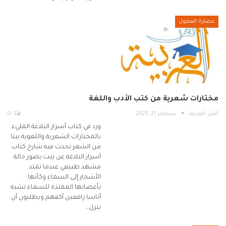
عصارة العقول
مختارات شعرية من كتب الأدب واللغة
أتقن العربية
سبتمبر 21, 2025
0
ورد في كتاب أسرار البلاغة المليء
بالمختارات الشعرية واللغوية بيتا
من الشعر تحدث فيه شارح كتاب
أسرار البلاغة عن بيت يصور حالة
مشهد طبيعي عندما تمتد
الأشجار إلى السماء وكأنها
بأغصانها الممتدة للسماء تشبه
أناسا رافعين أكفهم ويطلبون أن
ينزل…