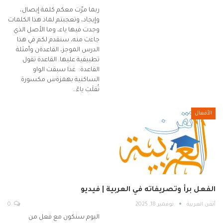
ربما مرّت معكم كلمة إيصال،
وإيجاد، وتعجبتم لماذ هذا الكلمات
وجدت فيها ياء، وما الأصل الذي
جاءت منه، سنقدم لكم في هذا
الدرس الموجز، القاعدةن وأمثلة
تطبيقية عليها. القاعدة تقول
القاعدة: غذا سبقت الواو
الساكنية بهمزةس مكسورة
تُقلَبَ ياءً…
الأفعال
الفعل برأ وتصريفاته في العربية | فيديو
أتقن العربية
نوفمبر 18, 2025
0
اليوم سنكون مع فعل من