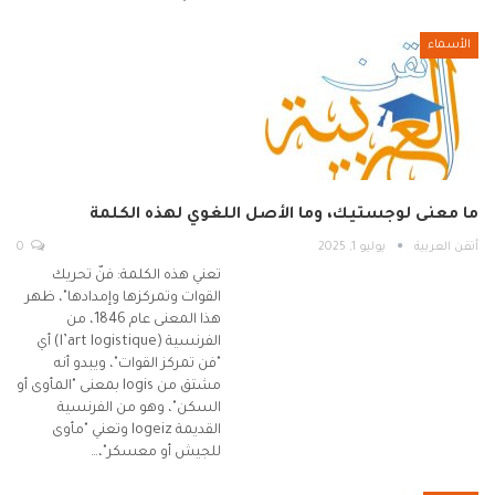
الأسماء
ما معنى لوجستيك، وما الأصل اللغوي لهذه الكلمة
أتقن العربية
يوليو 1, 2025
0
تعني هذه الكلمة: فنّ تحريك
القوات وتمركزها وإمدادها"، ظهر
هذا المعنى عام 1846، من
الفرنسية (l’art logistique) أي
"فن تمركز القوات"، ويبدو أنه
مشتق من logis بمعنى "المأوى أو
السكن"، وهو من الفرنسية
القديمة logeiz وتعني "مأوى
للجيش أو معسكر"،…