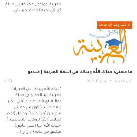
العربية، ووتكون مضافة إلى جملة
أي يأتي بعدها جملة تعرب في…
تراكيب وعبارات عربية
ما معنى: حياك الله وبياك في اللغة العربية | فيديو
أتقن العربية
يوليو 17, 2025
0
"حياك الله وبياك" من العبارات
العربية الشائعة، وهي جملة
دعائية، أي أنها دعاء أو تمني الخير
للمخاطب. تتكون من فعلين
ماضيين "حيا" و"بيا"، وفاعل (لفظ
الجلالة "الله")، وكاف المخاطب. 1.
"حياك الله" حيا (فعل ماضٍ):
مشتق من مادة (ح ي ي).…