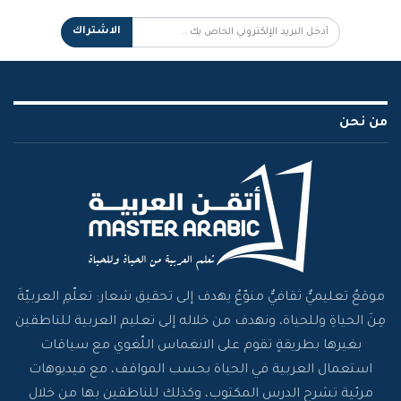
الاشتراك
من نحن
موقعٌ تعليميٌّ ثقافيٌّ منوّعٌ يهدف إلى تحقيق شعار: تعلّمِ العربيّةَ
مِنَ الحياةِ وللحياة، ونهدف من خلاله إلى تعليم العربية للناطقين
بغيرها بطريقةٍ تقوم على الانغماس اللّغوي مع سياقات
استعمال العربية في الحياة بحسب المواقف، مع فيديوهات
مرئية تشرح الدرس المكتوب، وكذلك للناطقين بها من خلال