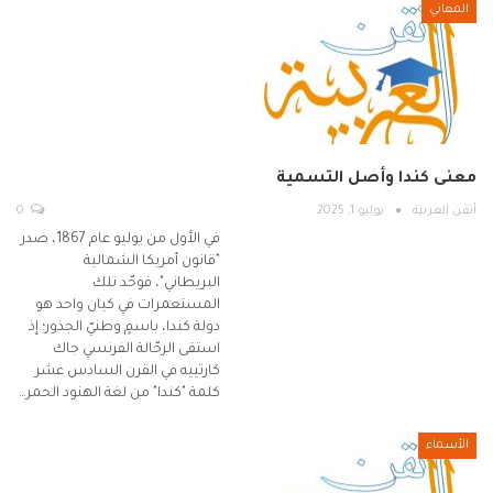
المعاني
معنى كندا وأصل التسمية
أتقن العربية
يوليو 1, 2025
0
في الأول من يوليو عام 1867، صدر
"قانون أمريكا الشمالية
البريطاني"، فوحّد تلك
المستعمرات في كيان واحد هو
دولة كندا، باسمٍ وطنيّ الجذور؛ إذ
استقى الرحّالة الفرنسي جاك
كارتييه في القرن السادس عشر
كلمة "كندا" من لغة الهنود الحمر…
الأسماء