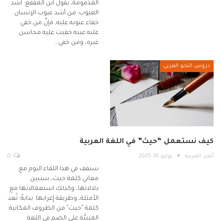
المذمومة، يقول ابن المقفع: أشد
العيوب: من أشد عيوب الإنسان
خفاء عيوبه عليه, فإنَّ من خفي
عليه عيبه خفيت عليه محاسن
غيره، ومن خفي…
دروس النحو العربي
كيف نستعمل “حيث” في اللغة العربية
أتقن العربية
يوليو 18, 2025
0
سنقف في هذا اللقاء اليوم مع
معاني كلمة حيث، سنبين
دلالاتها، وكذلك استعمالاتها مع
الأمثلة، وطريقة إعرابها. بدايةً: تُعد
كلمة "حيث" من الظروف المكانية
المبنيَّة على الضم في اللغة