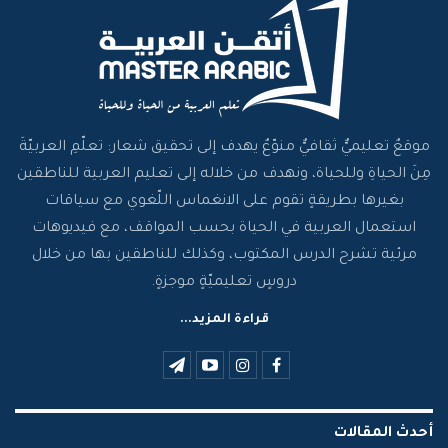
موقعٌ تعليميٌّ ثقافيٌّ منوّعٌ يهدف إلى تحقيق شعار: تعلّمِ العربيّةَ
مِنَ الحياةِ وللحياة، ونهدف من خلاله إلى تعليم العربية للناطقين
بغيرها بطريقةٍ تقوم على الانغماس اللّغوي مع سياقات
استعمال العربية في الحياة بحسب المواقف، مع فيديوهات
مرئية تشرح الدرس المكتوب، وكذلك للناطقين بها من خلال
دروسٍ تعليميّةٍ موجزةٍ.
قراءة المزيد...
أحدث المقالات